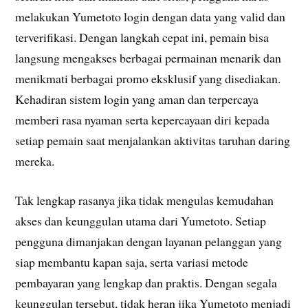
melakukan Yumetoto login dengan data yang valid dan
terverifikasi. Dengan langkah cepat ini, pemain bisa
langsung mengakses berbagai permainan menarik dan
menikmati berbagai promo eksklusif yang disediakan.
Kehadiran sistem login yang aman dan terpercaya
memberi rasa nyaman serta kepercayaan diri kepada
setiap pemain saat menjalankan aktivitas taruhan daring
mereka.
Tak lengkap rasanya jika tidak mengulas kemudahan
akses dan keunggulan utama dari Yumetoto. Setiap
pengguna dimanjakan dengan layanan pelanggan yang
siap membantu kapan saja, serta variasi metode
pembayaran yang lengkap dan praktis. Dengan segala
keunggulan tersebut, tidak heran jika Yumetoto menjadi