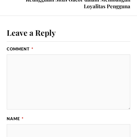
Loyalitas Pengguna
Leave a Reply
COMMENT
*
NAME
*