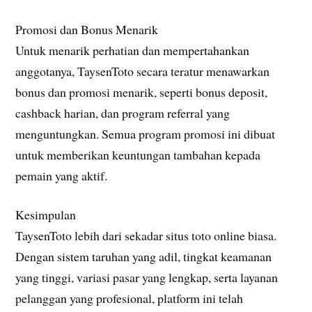
Promosi dan Bonus Menarik
Untuk menarik perhatian dan mempertahankan
anggotanya, TaysenToto secara teratur menawarkan
bonus dan promosi menarik, seperti bonus deposit,
cashback harian, dan program referral yang
menguntungkan. Semua program promosi ini dibuat
untuk memberikan keuntungan tambahan kepada
pemain yang aktif.
Kesimpulan
TaysenToto lebih dari sekadar situs toto online biasa.
Dengan sistem taruhan yang adil, tingkat keamanan
yang tinggi, variasi pasar yang lengkap, serta layanan
pelanggan yang profesional, platform ini telah