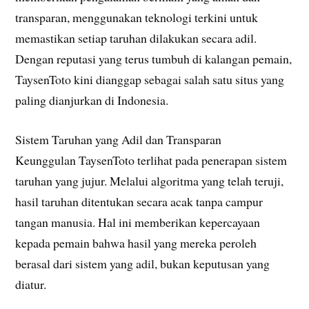
transparan, menggunakan teknologi terkini untuk
memastikan setiap taruhan dilakukan secara adil.
Dengan reputasi yang terus tumbuh di kalangan pemain,
TaysenToto kini dianggap sebagai salah satu situs yang
paling dianjurkan di Indonesia.
Sistem Taruhan yang Adil dan Transparan
Keunggulan TaysenToto terlihat pada penerapan sistem
taruhan yang jujur. Melalui algoritma yang telah teruji,
hasil taruhan ditentukan secara acak tanpa campur
tangan manusia. Hal ini memberikan kepercayaan
kepada pemain bahwa hasil yang mereka peroleh
berasal dari sistem yang adil, bukan keputusan yang
diatur.