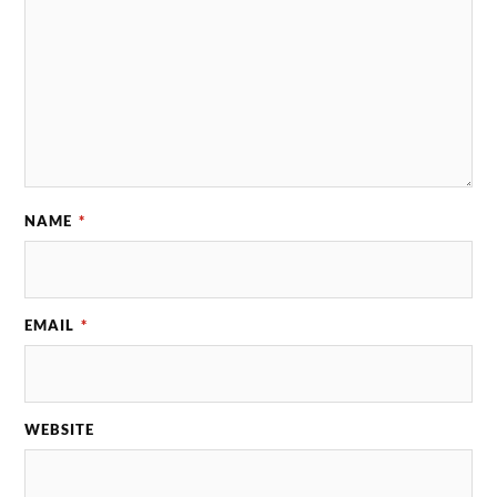
NAME
*
EMAIL
*
WEBSITE