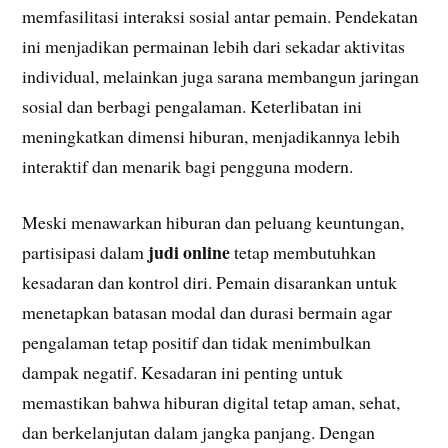
memfasilitasi interaksi sosial antar pemain. Pendekatan
ini menjadikan permainan lebih dari sekadar aktivitas
individual, melainkan juga sarana membangun jaringan
sosial dan berbagi pengalaman. Keterlibatan ini
meningkatkan dimensi hiburan, menjadikannya lebih
interaktif dan menarik bagi pengguna modern.
Meski menawarkan hiburan dan peluang keuntungan,
judi online
partisipasi dalam
tetap membutuhkan
kesadaran dan kontrol diri. Pemain disarankan untuk
menetapkan batasan modal dan durasi bermain agar
pengalaman tetap positif dan tidak menimbulkan
dampak negatif. Kesadaran ini penting untuk
memastikan bahwa hiburan digital tetap aman, sehat,
dan berkelanjutan dalam jangka panjang. Dengan