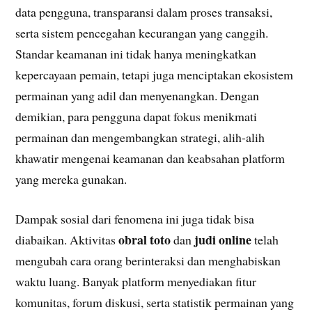
data pengguna, transparansi dalam proses transaksi,
serta sistem pencegahan kecurangan yang canggih.
Standar keamanan ini tidak hanya meningkatkan
kepercayaan pemain, tetapi juga menciptakan ekosistem
permainan yang adil dan menyenangkan. Dengan
demikian, para pengguna dapat fokus menikmati
permainan dan mengembangkan strategi, alih-alih
khawatir mengenai keamanan dan keabsahan platform
yang mereka gunakan.
Dampak sosial dari fenomena ini juga tidak bisa
obral toto
judi online
diabaikan. Aktivitas
dan
telah
mengubah cara orang berinteraksi dan menghabiskan
waktu luang. Banyak platform menyediakan fitur
komunitas, forum diskusi, serta statistik permainan yang