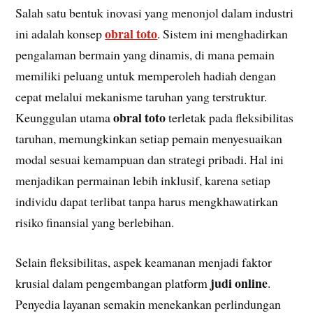
Salah satu bentuk inovasi yang menonjol dalam industri
obral toto
ini adalah konsep
. Sistem ini menghadirkan
pengalaman bermain yang dinamis, di mana pemain
memiliki peluang untuk memperoleh hadiah dengan
cepat melalui mekanisme taruhan yang terstruktur.
obral toto
Keunggulan utama
terletak pada fleksibilitas
taruhan, memungkinkan setiap pemain menyesuaikan
modal sesuai kemampuan dan strategi pribadi. Hal ini
menjadikan permainan lebih inklusif, karena setiap
individu dapat terlibat tanpa harus mengkhawatirkan
risiko finansial yang berlebihan.
Selain fleksibilitas, aspek keamanan menjadi faktor
judi online
krusial dalam pengembangan platform
.
Penyedia layanan semakin menekankan perlindungan