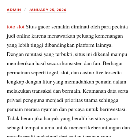
ADMIN
JANUARY 25, 2026
toto slot
Situs gacor semakin diminati oleh para pecinta
judi online karena menawarkan peluang kemenangan
yang lebih tinggi dibandingkan platform lainnya.
Dengan reputasi yang terbukti, situs ini dikenal mampu
memberikan hasil secara konsisten dan fair. Berbagai
permainan seperti togel, slot, dan casino live tersedia
lengkap dengan fitur yang memudahkan pemain dalam
melakukan transaksi dan bermain. Keamanan data serta
privasi pengguna menjadi prioritas utama sehingga
pemain merasa nyaman dan percaya untuk berinvestasi.
Tidak heran jika banyak yang beralih ke situs gacor
sebagai tempat utama untuk mencari keberuntungan dan
meraih profit maksimal dari setiap taruhan yang