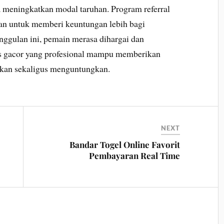
 meningkatkan modal taruhan. Program referral
akan untuk memberi keuntungan lebih bagi
nggulan ini, pemain merasa dihargai dan
tus gacor yang profesional mampu memberikan
kan sekaligus menguntungkan.
NEXT
Bandar Togel Online Favorit
Pembayaran Real Time