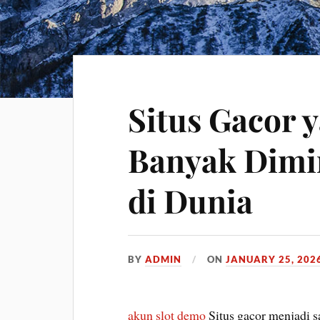
Situs Gacor 
Banyak Dimin
di Dunia
BY
ADMIN
ON
JANUARY 25, 202
akun slot demo
Situs gacor menjadi sa