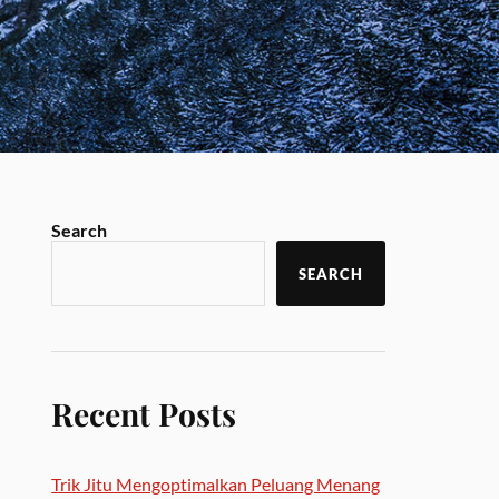
Search
SEARCH
Recent Posts
Trik Jitu Mengoptimalkan Peluang Menang