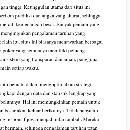
n tinggi. Keunggulan utama dari situs ini
erikan prediksi dan angka yang akurat, sehingga
 meraih kemenangan besar. Banyak pemain yang
na menginginkan pengalaman taruhan yang
ain itu, situs ini biasanya menawarkan berbagai
 dan poker yang semuanya memiliki peluang
an sistem yang transparan dan aman, pengguna
main setiap waktu.
antu pemain dalam mengoptimalkan strategi
lengkapi dengan data dan statistik lengkap yang
ebelumnya. Hal ini memungkinkan pemain untuk
besar akan keluar berikutnya. Tidak hanya itu,
yang responsif juga menjadi nilai tambah. Mereka
aat bermain, sehingga pengalaman taruhan tetap