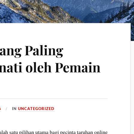
yang Paling
ati oleh Pemain
6
IN
UNCATEGORIZED
lah satu pilihan utama bagi pecinta taruhan online