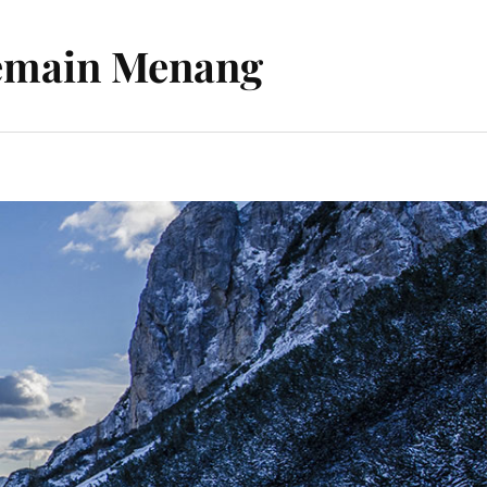
Pemain Menang