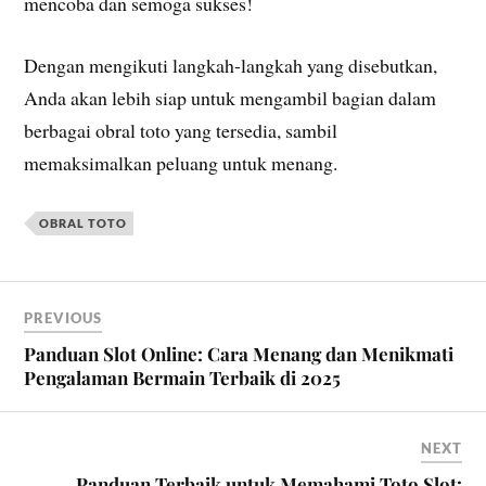
mencoba dan semoga sukses!
Dengan mengikuti langkah-langkah yang disebutkan,
Anda akan lebih siap untuk mengambil bagian dalam
berbagai obral toto yang tersedia, sambil
memaksimalkan peluang untuk menang.
OBRAL TOTO
PREVIOUS
Panduan Slot Online: Cara Menang dan Menikmati
Pengalaman Bermain Terbaik di 2025
NEXT
Panduan Terbaik untuk Memahami Toto Slot: