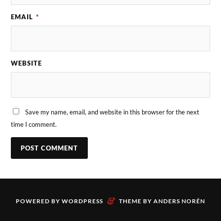
EMAIL
*
WEBSITE
Save my name, email, and website in this browser for the next
time I comment.
&
POWERED BY
WORDPRESS
THEME BY
ANDERS NORÉN