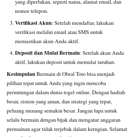
yang diperlukan, seperti nama, alamat email, dan
nomor telepon.
Verifikasi Akun
: Setelah mendaftar, lakukan
verifikasi melalui email atau SMS untuk
memastikan akun Anda aktif.
Deposit dan Mulai Bermain
: Setelah akun Anda
aktif, lakukan deposit untuk memulai taruhan.
Kesimpulan
Bermain di Obral Toto bisa menjadi
pilihan tepat untuk Anda yang ingin mencoba
peruntungan dalam dunia togel online. Dengan hadiah
besar, sistem yang aman, dan strategi yang tepat,
peluang menang semakin besar. Jangan lupa untuk
selalu bermain dengan bijak dan mengatur anggaran
permainan agar tidak terjebak dalam kerugian. Selamat