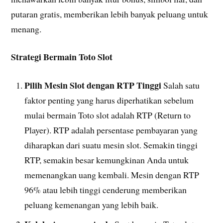
putaran gratis, memberikan lebih banyak peluang untuk
menang.
Strategi Bermain Toto Slot
Pilih Mesin Slot dengan RTP Tinggi
Salah satu
faktor penting yang harus diperhatikan sebelum
mulai bermain Toto slot adalah RTP (Return to
Player). RTP adalah persentase pembayaran yang
diharapkan dari suatu mesin slot. Semakin tinggi
RTP, semakin besar kemungkinan Anda untuk
memenangkan uang kembali. Mesin dengan RTP
96% atau lebih tinggi cenderung memberikan
peluang kemenangan yang lebih baik.