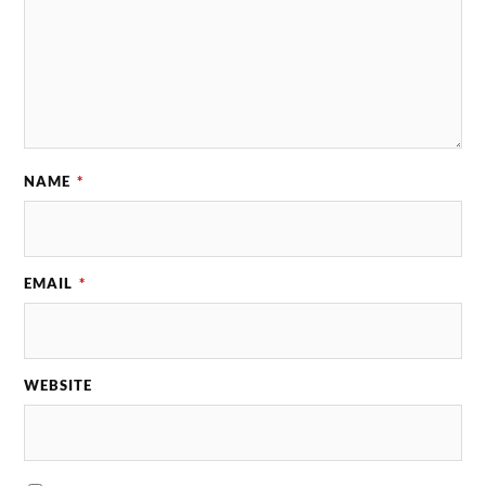
NAME
*
EMAIL
*
WEBSITE