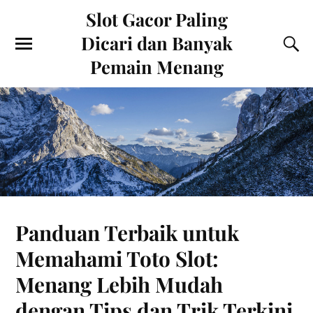
Slot Gacor Paling
Dicari dan Banyak
Pemain Menang
Panduan Terbaik untuk
Memahami Toto Slot:
Menang Lebih Mudah
dengan Tips dan Trik Terkini