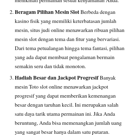
Beragam Pilihan Mesin Slot
Berbeda dengan
kasino fisik yang memiliki keterbatasan jumlah
mesin, situs judi online menawarkan ribuan pilihan
mesin slot dengan tema dan fitur yang bervariasi.
Dari tema petualangan hingga tema fantasi, pilihan
yang ada dapat membuat pengalaman bermain
semakin seru dan tidak monoton.
Hadiah Besar dan Jackpot Progresif
Banyak
mesin Toto slot online menawarkan jackpot
progresif yang dapat memberikan kemenangan
besar dengan taruhan kecil. Ini merupakan salah
satu daya tarik utama permainan ini. Jika Anda
beruntung, Anda bisa memenangkan jumlah uang
yang sangat besar hanya dalam satu putaran.