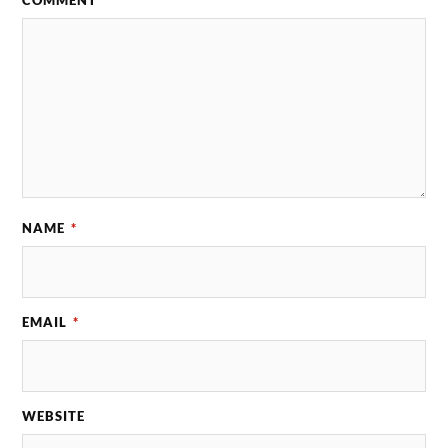
COMMENT
*
NAME
*
EMAIL
*
WEBSITE