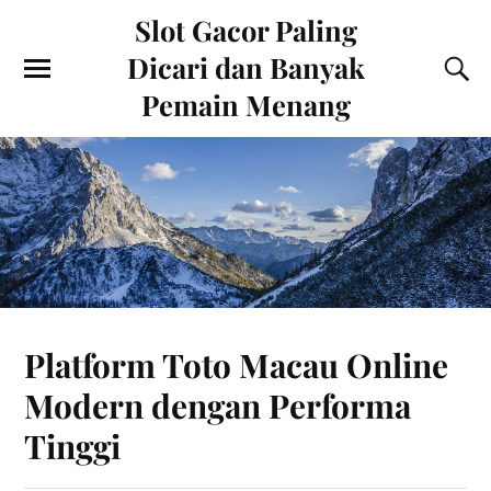
Slot Gacor Paling
Dicari dan Banyak
Pemain Menang
Platform Toto Macau Online
Modern dengan Performa
Tinggi