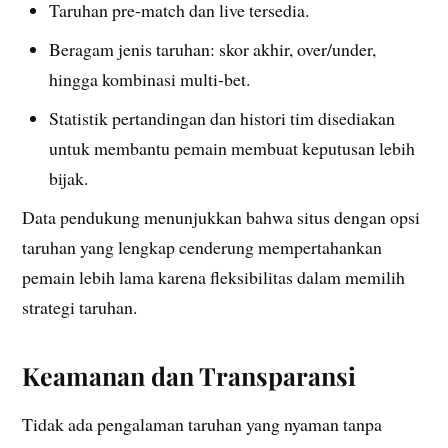
Taruhan pre-match dan live tersedia.
Beragam jenis taruhan: skor akhir, over/under,
hingga kombinasi multi-bet.
Statistik pertandingan dan histori tim disediakan
untuk membantu pemain membuat keputusan lebih
bijak.
Data pendukung menunjukkan bahwa situs dengan opsi
taruhan yang lengkap cenderung mempertahankan
pemain lebih lama karena fleksibilitas dalam memilih
strategi taruhan.
Keamanan dan Transparansi
Tidak ada pengalaman taruhan yang nyaman tanpa