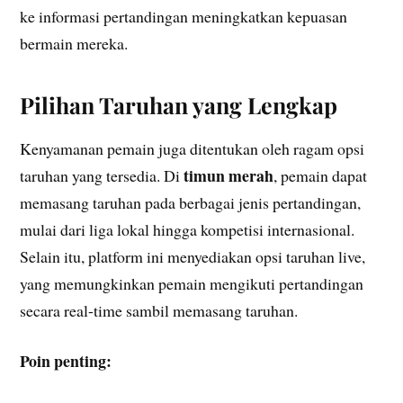
ke informasi pertandingan meningkatkan kepuasan
bermain mereka.
Pilihan Taruhan yang Lengkap
Kenyamanan pemain juga ditentukan oleh ragam opsi
timun merah
taruhan yang tersedia. Di
, pemain dapat
memasang taruhan pada berbagai jenis pertandingan,
mulai dari liga lokal hingga kompetisi internasional.
Selain itu, platform ini menyediakan opsi taruhan live,
yang memungkinkan pemain mengikuti pertandingan
secara real-time sambil memasang taruhan.
Poin penting: