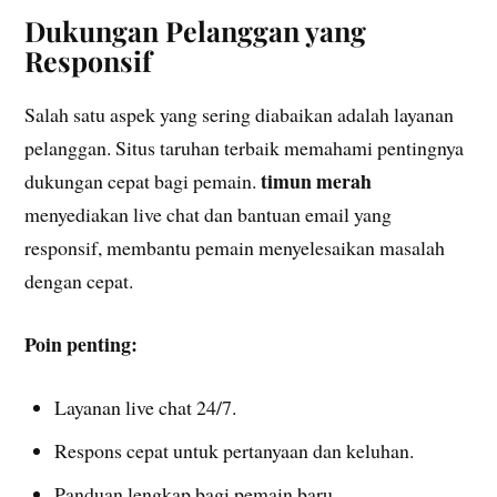
Dukungan Pelanggan yang
Responsif
Salah satu aspek yang sering diabaikan adalah layanan
pelanggan. Situs taruhan terbaik memahami pentingnya
timun merah
dukungan cepat bagi pemain.
menyediakan live chat dan bantuan email yang
responsif, membantu pemain menyelesaikan masalah
dengan cepat.
Poin penting:
Layanan live chat 24/7.
Respons cepat untuk pertanyaan dan keluhan.
Panduan lengkap bagi pemain baru.