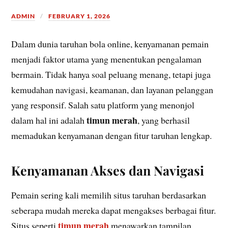
ADMIN
FEBRUARY 1, 2026
Dalam dunia taruhan bola online, kenyamanan pemain
menjadi faktor utama yang menentukan pengalaman
bermain. Tidak hanya soal peluang menang, tetapi juga
kemudahan navigasi, keamanan, dan layanan pelanggan
yang responsif. Salah satu platform yang menonjol
timun merah
dalam hal ini adalah
, yang berhasil
memadukan kenyamanan dengan fitur taruhan lengkap.
Kenyamanan Akses dan Navigasi
Pemain sering kali memilih situs taruhan berdasarkan
seberapa mudah mereka dapat mengakses berbagai fitur.
timun merah
Situs seperti
menawarkan tampilan