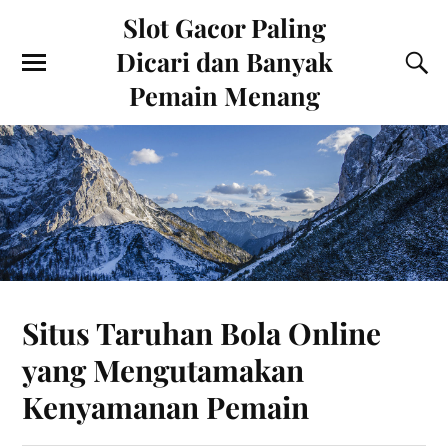
Slot Gacor Paling
Dicari dan Banyak
Pemain Menang
Situs Taruhan Bola Online
yang Mengutamakan
Kenyamanan Pemain