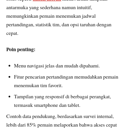
antarmuka yang sederhana namun intuitif,
memungkinkan pemain menemukan jadwal
pertandingan, statistik tim, dan opsi taruhan dengan
cepat.
Poin penting:
Menu navigasi jelas dan mudah dipahami.
Fitur pencarian pertandingan memudahkan pemain
menemukan tim favorit.
Tampilan yang responsif di berbagai perangkat,
termasuk smartphone dan tablet.
Contoh data pendukung, berdasarkan survei internal,
lebih dari 85% pemain melaporkan bahwa akses cepat